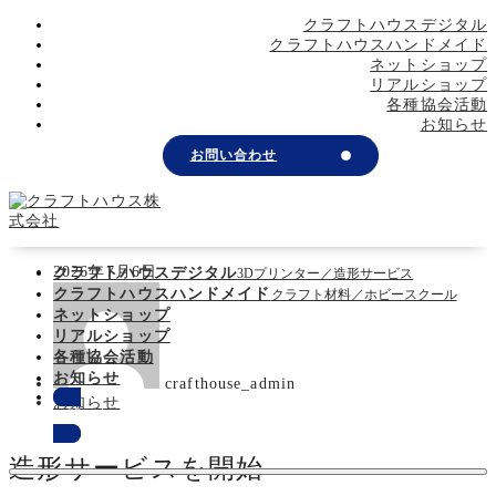
メ
クラフトハウスデジタル
イ
クラフトハウスハンドメイド
ン
ネットショップ
コ
リアルショップ
ン
各種協会活動
テ
お知らせ
ン
お問い合わせ
ツ
へ
移
動
更
2026年7月6日
クラフトハウスデジタル
3Dプリンター／造形サービス
新
著
クラフトハウスハンドメイド
クラフト材料／ホビースクール
日
者
ネットショップ
リアルショップ
各種協会活動
お知らせ
crafthouse_admin
カ
お知らせ
お問い合わせ
テ
ゴ
リ
造形サービスを開始
ー