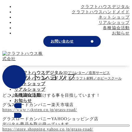
メ
クラフトハウスデジタル
イ
クラフトハウスハンドメイド
ン
ネットショップ
コ
リアルショップ
ン
各種協会活動
テ
お知らせ
ン
お問い合わせ
ツ
へ
移
動
クラフトハウスデジタル
3Dプリンター／造形サービス
ネットショップ
クラフトハウスハンドメイド
クラフト材料／ホビースクール
ネットショップ
リアルショップ
各種協会活動
どこよりも早くお届けする事を目指しています！
お知らせ
グラスロードカンパニー楽天市場店
https://www.rakuten.co.jp/grass-road/
お問い合わせ
グラスロードカンパニーYAHOOショッピング店
デジタル商品を取り扱っています
https://store.shopping.yahoo.co.jp/grass-road/