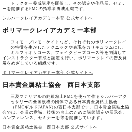
トラクター養成講座を開催し、その認定や作品展、セミナ
ーを開催するPMCの指導者養成組織です。
シルバークレイアカデミー本部 公式サイトへ
ポリマークレイアカデミー本部
フィモ・プレモ・ケイトなど、それぞれのポリマークレイ
の特徴を生かしたテクニックや表現をカリキュラムにし、
ミルフィオリコース、フェイクビーズコース等を開講して
インストラクター養成と認定を行い、ポリマークレイの普及発
展をめざしている組織です。
ポリマークレイアカデミー本部 公式サイトへ
日本貴金属粘土協会 西日本支部
三菱マテリアルの純銀粘土PMCを使って作るシルバーアク
セサリーの全国規模の団体である日本貴金属粘土協会
（PMCギルドJAPAN)の西日本支部です。日本貴金属粘土協
会では、会員の意識、技術の向上のために講師認定や展示会、
カンファレンス、セミナーを等を開催しています。
日本貴金属粘土協会 西日本支部 公式サイトへ