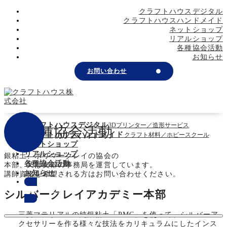
メ
クラフトハウスデジタル
イ
クラフトハウスハンドメイド
ン
ネットショップ
コ
リアルショップ
ン
各種協会活動
テ
お知らせ
ン
お問い合わせ
ツ
へ
移
動
クラフトハウスデジタル
3Dプリンター／造形サービス
各種協会活動
クラフトハウスハンドメイド
クラフト材料／ホビースクール
ネットショップ
リアルショップ
銀粘土、ポリマークレイの協会の
各種協会活動
本部、又は支部の事務局を運営しています。
お知らせ
講師資格を希望される方はお問い合わせください。
お問い合わせ
シルバークレイアカデミー本部
三菱マテリアルの純銀粘土「PMC」を使って、シルバーア
クセサリーを作る様々な技法をカリキュラムにしたインス