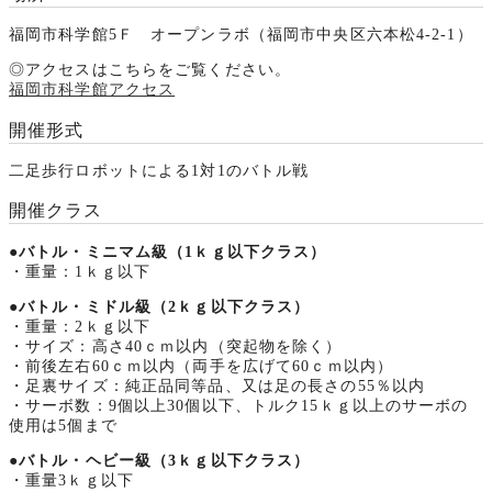
福岡市科学館5Ｆ オープンラボ（福岡市中央区六本松4-2-1）
◎アクセスはこちらをご覧ください。
福岡市科学館アクセス
開催形式
二足歩行ロボットによる1対1のバトル戦
開催クラス
●バトル・ミニマム級（1ｋｇ以下クラス）
・重量：1ｋｇ以下
●バトル・ミドル級（2ｋｇ以下クラス）
・重量：2ｋｇ以下
・サイズ：高さ40ｃｍ以内（突起物を除く）
・前後左右60ｃｍ以内（両手を広げて60ｃｍ以内）
・足裏サイズ：純正品同等品、又は足の長さの55％以内
・サーボ数：9個以上30個以下、トルク15ｋｇ以上のサーボの
使用は5個まで
●バトル・ヘビー級（3ｋｇ以下クラス）
・重量3ｋｇ以下