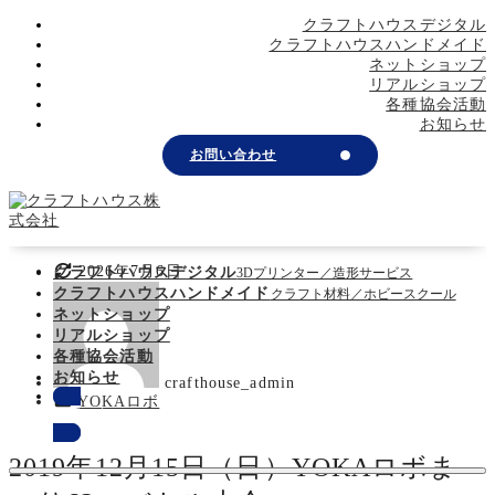
メ
クラフトハウスデジタル
イ
クラフトハウスハンドメイド
ン
ネットショップ
コ
リアルショップ
ン
各種協会活動
テ
お知らせ
ン
お問い合わせ
ツ
へ
移
動
更
2026年7月6日
クラフトハウスデジタル
3Dプリンター／造形サービス
著
新
クラフトハウスハンドメイド
クラフト材料／ホビースクール
者
日
ネットショップ
リアルショップ
各種協会活動
お知らせ
crafthouse_admin
カ
YOKAロボ
お問い合わせ
テ
ゴ
リ
2019年12月15日（日）YOKAロボま
ー