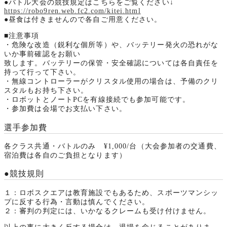
●バトル大会の競技規定はこちらをご覧ください↓
https://robo9ren.web.fc2.com/kitei.html
●昼食は付きませんので各自ご用意ください。
■注意事項
・危険な改造（鋭利な個所等）や、バッテリー発火の恐れがな
いか事前確認をお願い
致します。バッテリーの保管・安全確認については各自責任を
持って行って下さい。
・無線コントローラーがクリスタル使用の場合は、予備のクリ
スタルもお持ち下さい。
・ロボットとノートPCを有線接続でも参加可能です。
・参加費は会場でお支払い下さい。
選手参加費
各クラス共通・バトルのみ ¥1,000/台（大会参加者の交通費、
宿泊費は各自のご負担となります）
●競技規則
１：ロボスクエアは教育施設でもあるため、スポーツマンシッ
プに反する行為・言動は慎んでください。
２：審判の判定には、いかなるクレームも受け付けません。