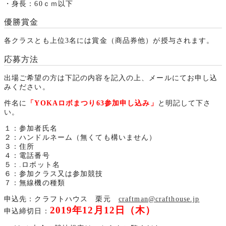
・身長：60ｃｍ以下
優勝賞金
各クラスとも上位3名には賞金（商品券他）が授与されます。
応募方法
出場ご希望の方は下記の内容を記入の上、メールにてお申し込
みください。
件名に
「YOKAロボまつり63参加申し込み」
と明記して下さ
い。
１：参加者氏名
２：ハンドルネーム（無くても構いません）
３：住所
４：電話番号
５：.ロボット名
６：参加クラス又は参加競技
７：無線機の種類
申込先：クラフトハウス 栗元
craftman@crafthouse.jp
2019年12月12日（木）
申込締切日：