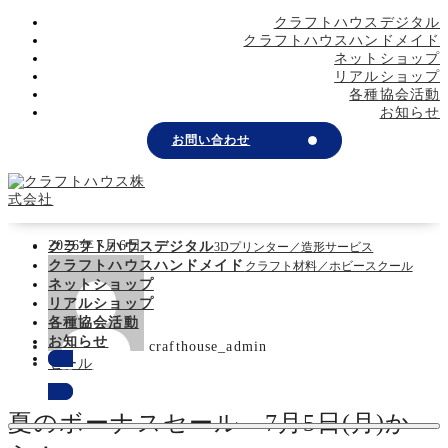
メ
クラフトハウスデジタル
イ
クラフトハウスハンドメイド
ン
ネットショップ
コ
リアルショップ
ン
各種協会活動
テ
お知らせ
ン
お問い合わせ
ツ
へ
移
動
更
2026年7月6日
クラフトハウスデジタル
3Dプリンター／造形サービス
新
著
クラフトハウスハンドメイド
クラフト材料／ホビースクール
日
者
ネットショップ
リアルショップ
各種協会活動
お知らせ
crafthouse_admin
カ
セール
お問い合わせ
テ
ゴ
リ
夏のボーナスセール 7月5日(月)か
ー